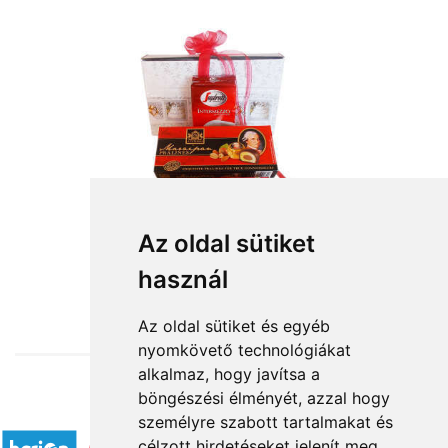
Az oldal sütiket
használ
from HUF13,640
Az oldal sütiket és egyéb
nyomkövető technológiákat
alkalmaz, hogy javítsa a
böngészési élményét, azzal hogy
Accepted payment methods
személyre szabott tartalmakat és
célzott hirdetéseket jelenít meg,