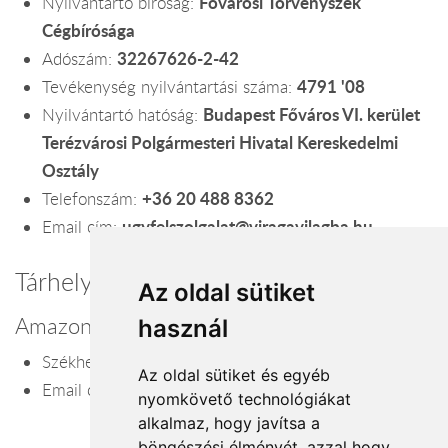
Fővárosi Törvényszék
Nyilvántartó bíróság:
Cégbírósága
32267626-2-42
Adószám:
4791 '08
Tevékenység nyilvántartási száma:
Budapest Főváros VI. kerület
Nyilvántartó hatóság:
Terézvárosi Polgármesteri Hivatal Kereskedelmi
Osztály
+36 20 488 8362
Telefonszám:
ugyfelszolgalat@viragavilagba.hu
Email cím:
Tárhelyszolgáltató
Az oldal sütiket
Amazon Web Services, Inc.
használ
P.O. Box 81226, Seattle, WA 98108
Székhely:
Az oldal sütiket és egyéb
info@amazonaws.com
Email cím:
nyomkövető technológiákat
alkalmaz, hogy javítsa a
böngészési élményét, azzal hogy