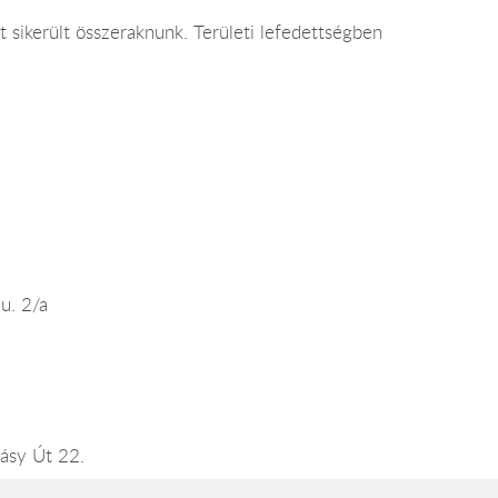
 sikerült összeraknunk. Területi lefedettségben
u. 2/a
ásy Út 22.
s