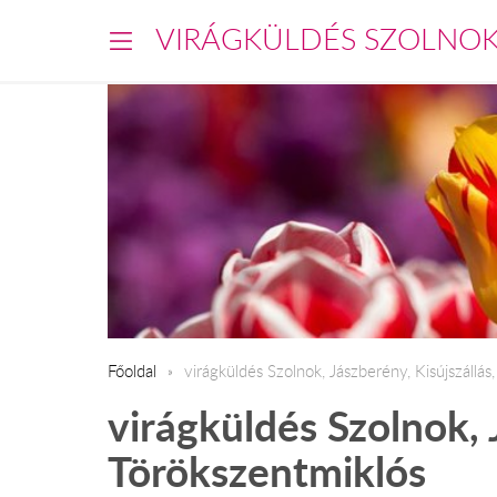
VIRÁGKÜLDÉS SZOLNO
Főoldal
virágküldés Szolnok, Jászberény, Kisújszállás
virágküldés Szolnok, 
Törökszentmiklós