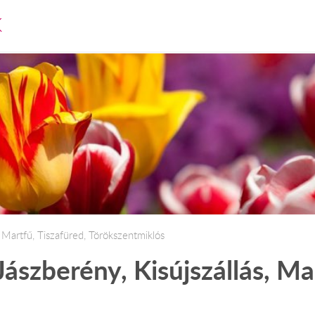
K
, Martfű, Tiszafüred, Törökszentmiklós
Jászberény, Kisújszállás, Ma