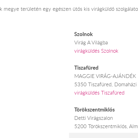
 megye területén egy egészen ütős kis virágküldő szolgálatot
Szolnok
Virág A Világba
virágküldés Szolnok
Tiszafüred
MAGGIE VIRÁG-AJÁNDÉK
5350 Tiszafüred, Domaházi 
virágküldés Tiszafüred
Törökszentmiklós
Detti Virágszalon
5200 Törökszentmiklós, Alm
virágküldés Törökszentmikló