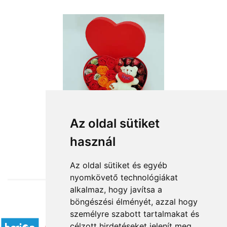
Az oldal sütiket
használ
from HUF13,520
Az oldal sütiket és egyéb
nyomkövető technológiákat
alkalmaz, hogy javítsa a
böngészési élményét, azzal hogy
Accepted payment methods
személyre szabott tartalmakat és
célzott hirdetéseket jelenít meg,