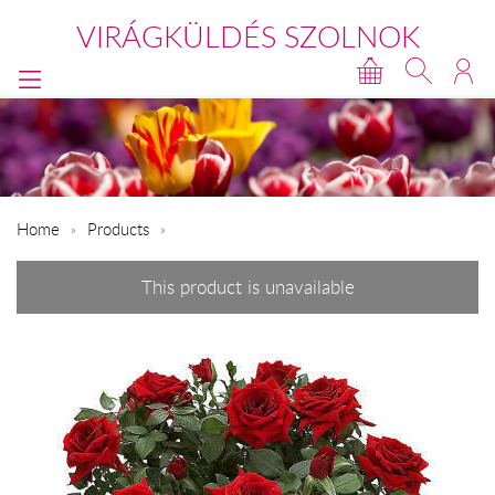
VIRÁGKÜLDÉS SZOLNOK
Home
Products
This product is unavailable