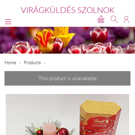
VIRÁGKÜLDÉS SZOLNOK
Home
Products
This product is unavailable