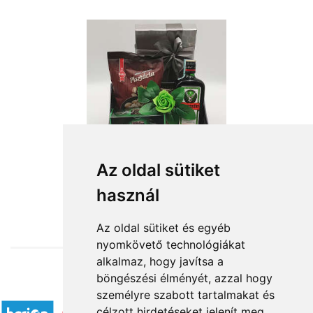
Az oldal sütiket
használ
from HUF21,600
Az oldal sütiket és egyéb
nyomkövető technológiákat
alkalmaz, hogy javítsa a
böngészési élményét, azzal hogy
Accepted payment methods
személyre szabott tartalmakat és
célzott hirdetéseket jelenít meg,