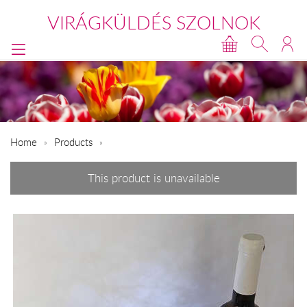
VIRÁGKÜLDÉS SZOLNOK
Home
Products
This product is unavailable