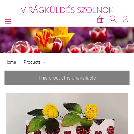
VIRÁGKÜLDÉS SZOLNOK
Home
Products
This product is unavailable