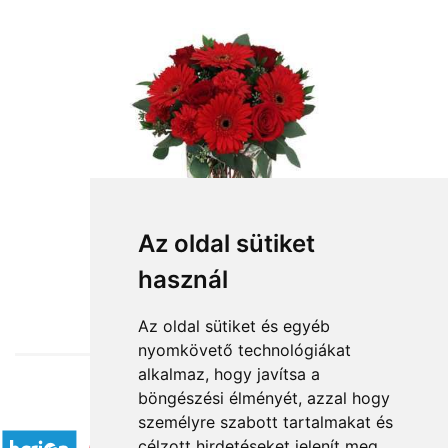
Az oldal sütiket
használ
from HUF28,800
Az oldal sütiket és egyéb
nyomkövető technológiákat
alkalmaz, hogy javítsa a
böngészési élményét, azzal hogy
Accepted payment methods
személyre szabott tartalmakat és
célzott hirdetéseket jelenít meg,