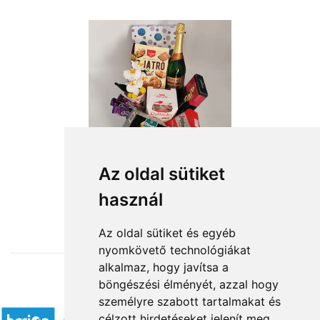
Az oldal sütiket
használ
from HUF23,960
Az oldal sütiket és egyéb
nyomkövető technológiákat
alkalmaz, hogy javítsa a
böngészési élményét, azzal hogy
Accepted payment methods
személyre szabott tartalmakat és
célzott hirdetéseket jelenít meg,