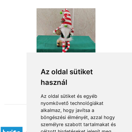
Az oldal sütiket
használ
from HUF16,760
Az oldal sütiket és egyéb
nyomkövető technológiákat
alkalmaz, hogy javítsa a
böngészési élményét, azzal hogy
Accepted payment methods
személyre szabott tartalmakat és
célzott hirdetéseket jelenít meg,