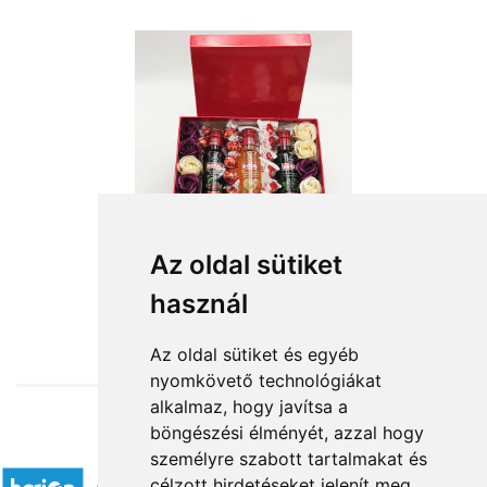
Az oldal sütiket
használ
from HUF20,240
Az oldal sütiket és egyéb
nyomkövető technológiákat
alkalmaz, hogy javítsa a
böngészési élményét, azzal hogy
Accepted payment methods
személyre szabott tartalmakat és
célzott hirdetéseket jelenít meg,