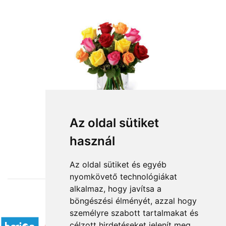
Az oldal sütiket
használ
from HUF3,800
Az oldal sütiket és egyéb
nyomkövető technológiákat
alkalmaz, hogy javítsa a
böngészési élményét, azzal hogy
Accepted payment methods
személyre szabott tartalmakat és
célzott hirdetéseket jelenít meg,