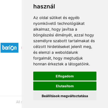
használ
1
2
→
Az oldal sütiket és egyéb
nyomkövető technológiákat
alkalmaz, hogy javítsa a
böngészési élményét, azzal hogy
Accepted payment methods
személyre szabott tartalmakat és
célzott hirdetéseket jelenít meg,
és elemzi a weboldalunk
forgalmát, hogy megtudjuk
honnan érkeztek a látogatóink.
Á.SZ.F.
Elfogadom
Impresszum
Elutasítom
Adatkezelési tájékoztató
Beállítások megváltoztatása
All rights reserved © 2026 |
+36 20 488-8362
|
www.viragkuldesszolnok.hu