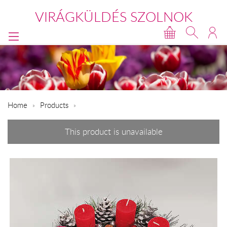
VIRÁGKÜLDÉS SZOLNOK
Home
Products
This product is unavailable