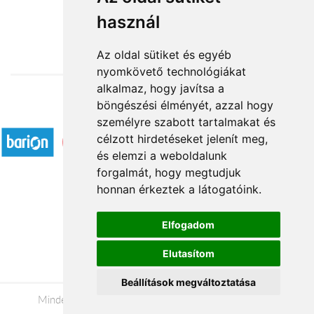
használ
21 600 Ft-tól
Az oldal sütiket és egyéb
nyomkövető technológiákat
alkalmaz, hogy javítsa a
böngészési élményét, azzal hogy
Elfogadott fizetési módok
személyre szabott tartalmakat és
célzott hirdetéseket jelenít meg,
és elemzi a weboldalunk
forgalmát, hogy megtudjuk
honnan érkeztek a látogatóink.
Á.SZ.F.
Elfogadom
Impresszum
Elutasítom
Adatkezelési tájékoztató
Beállítások megváltoztatása
Minden jog fenntartva © 2026 |
+36 20 488-8362
|