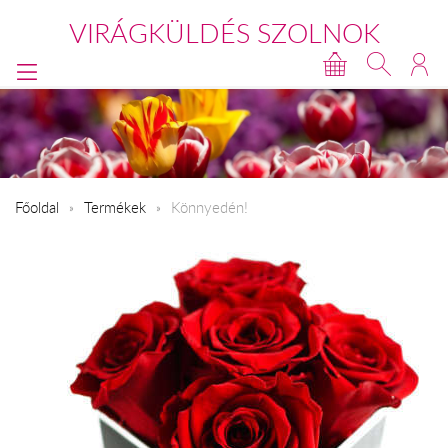
VIRÁGKÜLDÉS SZOLNOK
Főoldal
Termékek
Könnyedén!