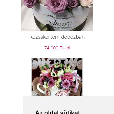
Rózsakertem dobozban
74 000 Ft-tól
Csodaszép
Az oldal sütiket