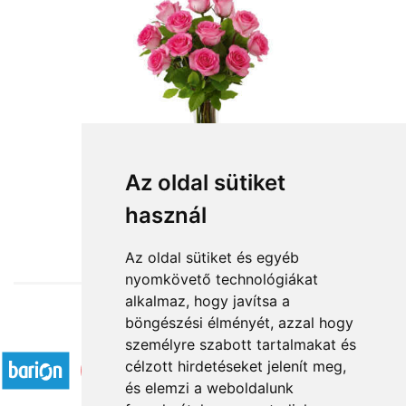
Szálas virágok: rózsaszín rózsa
Az oldal sütiket
használ
3 880 Ft-tól
Az oldal sütiket és egyéb
nyomkövető technológiákat
alkalmaz, hogy javítsa a
böngészési élményét, azzal hogy
Elfogadott fizetési módok
személyre szabott tartalmakat és
célzott hirdetéseket jelenít meg,
és elemzi a weboldalunk