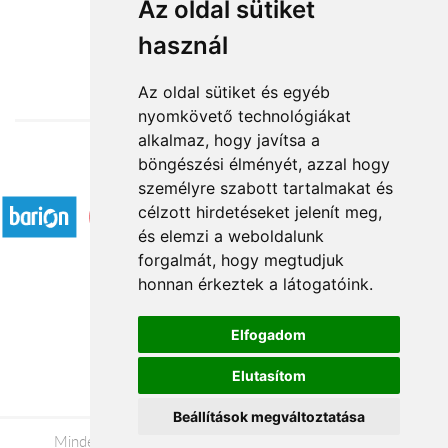
Cukormentes szeretettel
Az oldal sütiket
használ
15 584 Ft-tól
Az oldal sütiket és egyéb
nyomkövető technológiákat
alkalmaz, hogy javítsa a
böngészési élményét, azzal hogy
Elfogadott fizetési módok
személyre szabott tartalmakat és
célzott hirdetéseket jelenít meg,
és elemzi a weboldalunk
forgalmát, hogy megtudjuk
honnan érkeztek a látogatóink.
Á.SZ.F.
Elfogadom
Impresszum
Elutasítom
Adatkezelési tájékoztató
Beállítások megváltoztatása
Minden jog fenntartva © 2026 |
+36 20 488-8362
|