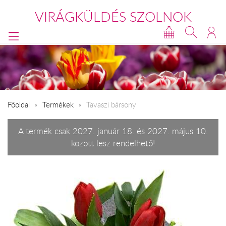
VIRÁGKÜLDÉS SZOLNOK
Főoldal
Termékek
Tavaszi bársony
A termék csak 2027. január 18. és 2027. május 10.
között lesz rendelhető!