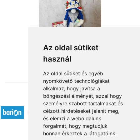
Igazi tavasz
Az oldal sütiket
használ
19 160 Ft-tól
Az oldal sütiket és egyéb
nyomkövető technológiákat
alkalmaz, hogy javítsa a
böngészési élményét, azzal hogy
Elfogadott fizetési módok
személyre szabott tartalmakat és
célzott hirdetéseket jelenít meg,
és elemzi a weboldalunk
forgalmát, hogy megtudjuk
honnan érkeztek a látogatóink.