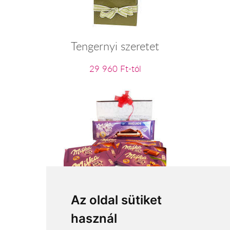
Tengernyi szeretet
29 960 Ft-tól
Milka hegy
Az oldal sütiket
használ
14 000 Ft-tól