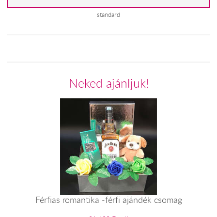
standard
Neked ajánljuk!
Férfias romantika -férfi ajándék csomag