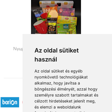
Nyugalom szigete - exkluzív ajándék csomag
Az oldal sütiket
használ
20 440 Ft-tól
Az oldal sütiket és egyéb
nyomkövető technológiákat
alkalmaz, hogy javítsa a
böngészési élményét, azzal hogy
Elfogadott fizetési módok
személyre szabott tartalmakat és
célzott hirdetéseket jelenít meg,
és elemzi a weboldalunk