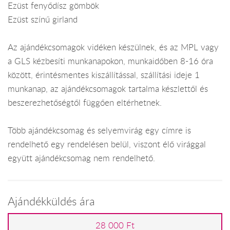
Ezüst fenyődísz gömbök
Ezüst színű girland
Az ajándékcsomagok vidéken készülnek, és az MPL vagy
a GLS kézbesíti munkanapokon, munkaidőben 8-16 óra
között, érintésmentes kiszállítással, szállítási ideje 1
munkanap, az ajándékcsomagok tartalma készlettől és
beszerezhetőségtől függően eltérhetnek.
Több ajándékcsomag és selyemvirág egy címre is
rendelhető egy rendelésen belül, viszont élő virággal
együtt ajándékcsomag nem rendelhető.
Ajándékküldés ára
28 000 Ft