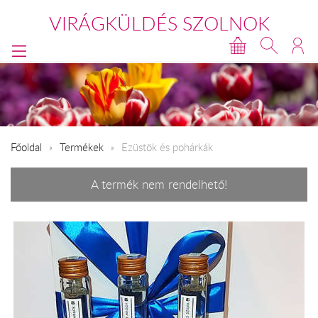
VIRÁGKÜLDÉS SZOLNOK
Főoldal
Termékek
Ezüstök és pohárkák
A termék nem rendelhető!