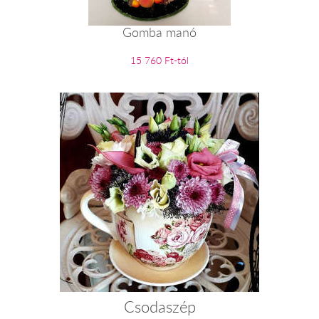
Gomba manó
15 760 Ft-tól
Csodaszép