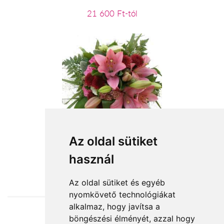
21 600 Ft-tól
Elegáns csokor
Az oldal sütiket
használ
28 000 Ft-tól
Az oldal sütiket és egyéb
nyomkövető technológiákat
alkalmaz, hogy javítsa a
böngészési élményét, azzal hogy