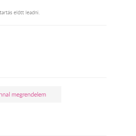
artás előtt leadni.
nnal megrendelem