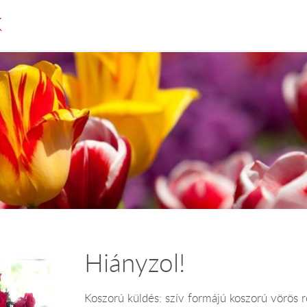
K
Hiányzol!
Koszorú küldés: szív formájú koszorú vörös r