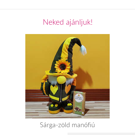
Neked ajánljuk!
Sárga-zöld manófiú