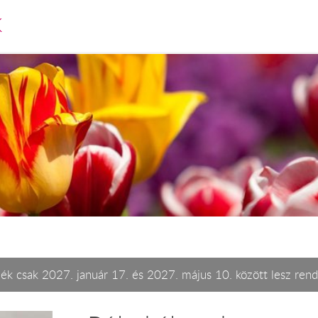
K
ék csak 2027. január 17. és 2027. május 10. között lesz rend