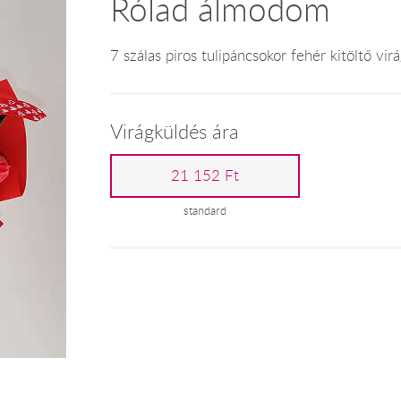
Rólad álmodom
7 szálas piros tulipáncsokor fehér kitöltő vir
Virágküldés ára
21 152 Ft
standard