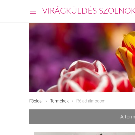
VIRÁGKÜLDÉS SZOLNO
Főoldal
Termékek
Rólad álmodom
A term