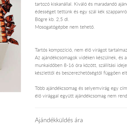
tartozó kiskanállal. Kiváló és maradandó aj
édességet tettünk és egy szál kék szappanró
Bögre kb. 2,5 dl.
Mosogatógépbe nem tehető.
Tartós kompozíció, nem élő virágot tartalmaz
Az ajándékcsomagok vidéken készülnek, és 
munkaidőben 8-16 óra között, szállítási ide
készlettől és beszerezhetőségtől függően el
Több ajándékcsomag és selyemvirág egy címr
élő virággal együtt ajándékcsomag nem rend
Ajándékküldés ára