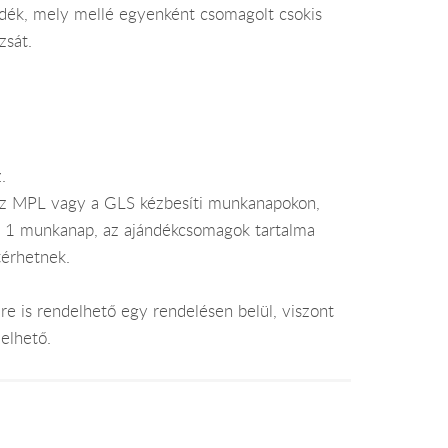
ándék, mely mellé egyenként csomagolt csokis
zsát.
.
az MPL vagy a GLS kézbesíti munkanapokon,
je 1 munkanap, az ajándékcsomagok tartalma
térhetnek.
e is rendelhető egy rendelésen belül, viszont
elhető.