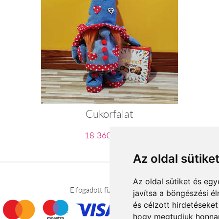
Cukorfalat
18 360 Ft-tól
Az oldal sütike
Az oldal sütiket és e
Elfogadott fizetési módok
javítsa a böngészési é
és célzott hirdetéseket
hogy megtudjuk honnan