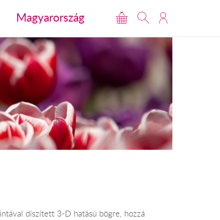
Magyarország
ntával díszített 3-D hatású bögre, hozzá