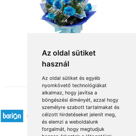
Kék ég
Az oldal sütiket
használ
32 000 Ft-tól
Az oldal sütiket és egyéb
nyomkövető technológiákat
alkalmaz, hogy javítsa a
böngészési élményét, azzal hogy
Elfogadott fizetési módok
személyre szabott tartalmakat és
célzott hirdetéseket jelenít meg,
és elemzi a weboldalunk
forgalmát, hogy megtudjuk