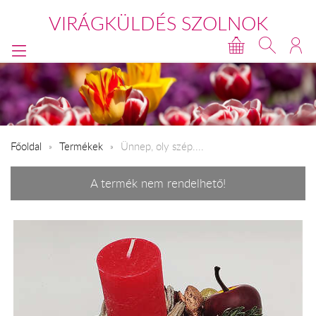
VIRÁGKÜLDÉS SZOLNOK
Főoldal
Termékek
Ünnep, oly szép....
A termék nem rendelhető!