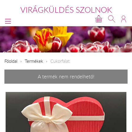
VIRÁGKÜLDÉS SZOLNOK
Főoldal
Termékek
Cukorfalat
A termék nem rendelhető!