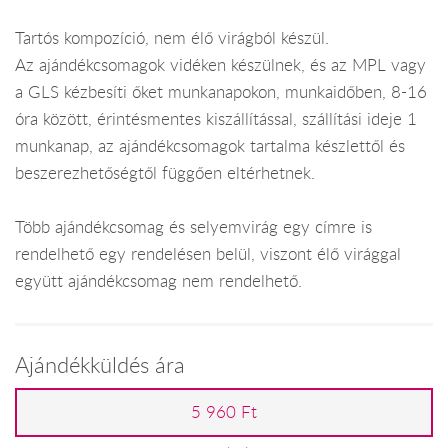
Tartós kompozíció, nem élő virágból készül.
Az ajándékcsomagok vidéken készülnek, és az MPL vagy
a GLS kézbesíti őket munkanapokon, munkaidőben, 8-16
óra között, érintésmentes kiszállítással, szállítási ideje 1
munkanap, az ajándékcsomagok tartalma készlettől és
beszerezhetőségtől függően eltérhetnek.
Több ajándékcsomag és selyemvirág egy címre is
rendelhető egy rendelésen belül, viszont élő virággal
együtt ajándékcsomag nem rendelhető.
Ajándékküldés ára
5 960 Ft