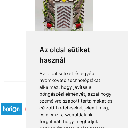
Asztali képkeret 1
Az oldal sütiket
használ
6 600 Ft-tól
Az oldal sütiket és egyéb
nyomkövető technológiákat
alkalmaz, hogy javítsa a
böngészési élményét, azzal hogy
Elfogadott fizetési módok
személyre szabott tartalmakat és
célzott hirdetéseket jelenít meg,
és elemzi a weboldalunk
forgalmát, hogy megtudjuk