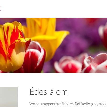
K
Édes álom
Vörös szappanrózsából és Raffaello golyókkal