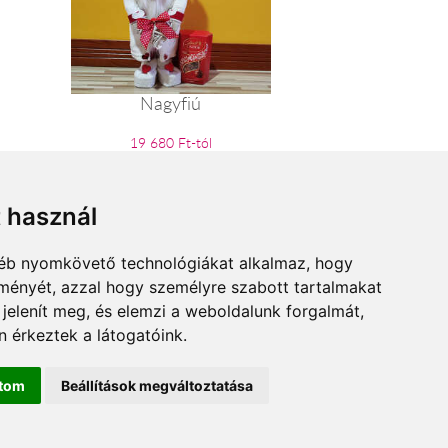
Nagyfiú
19 680 Ft-tól
t használ
gyéb nyomkövető technológiákat alkalmaz, hogy
lményét, azzal hogy személyre szabott tartalmakat
 jelenít meg, és elemzi a weboldalunk forgalmát,
 érkeztek a látogatóink.
ítom
Beállítások megváltoztatása
nok.hu