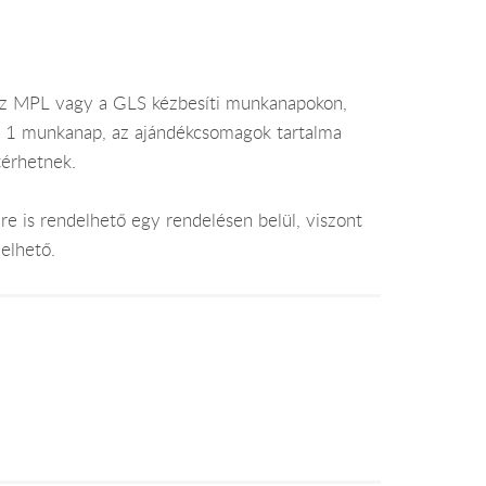
az MPL vagy a GLS kézbesíti munkanapokon,
je 1 munkanap, az ajándékcsomagok tartalma
térhetnek.
e is rendelhető egy rendelésen belül, viszont
elhető.