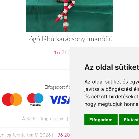
Lógó lábú karácsonyi manófiú
16 760 Ft-tól
Az oldal sütike
Az oldal sütiket és e
Elfogadott fizetési módok
javítsa a böngészési é
és célzott hirdetéseket
hogy megtudjuk honnan
Á.SZ.F.
Impresszum
Adatkezelési tájékoztató
Elfogadom
Elutas
n jog fenntartva © 2026 |
+36 20 488-8362
| www.viragkuldesszol