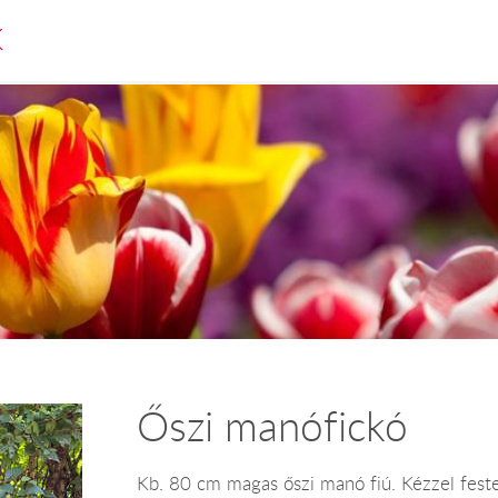
K
Őszi manófickó
Kb. 80 cm magas őszi manó fiú. Kézzel feste