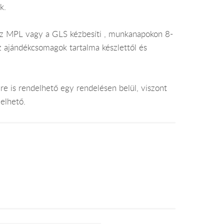
k.
az MPL vagy a GLS kézbesíti , munkanapokon 8-
az ajándékcsomagok tartalma készlettől és
e is rendelhető egy rendelésen belül, viszont
elhető.