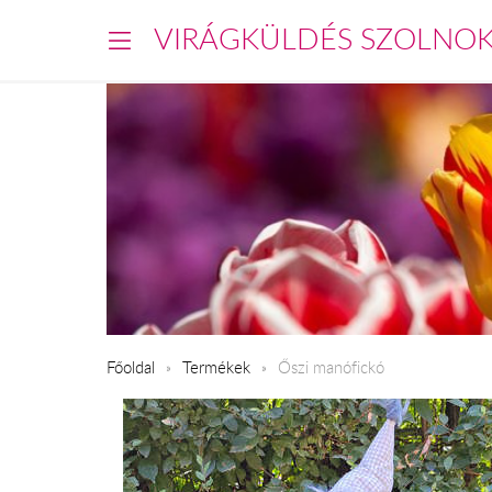
VIRÁGKÜLDÉS SZOLNO
Főoldal
Termékek
Őszi manófickó