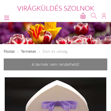
VIRÁGKÜLDÉS SZOLNOK
Főoldal
Termékek
Álom és valóság
A termék nem rendelhető!