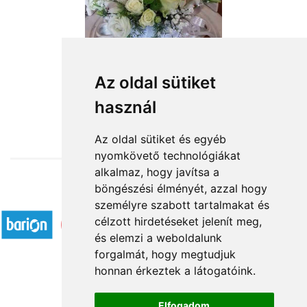
Végtelen elegancia
Az oldal sütiket
használ
25 200 Ft-tól
Az oldal sütiket és egyéb
nyomkövető technológiákat
alkalmaz, hogy javítsa a
böngészési élményét, azzal hogy
Elfogadott fizetési módok
személyre szabott tartalmakat és
célzott hirdetéseket jelenít meg,
és elemzi a weboldalunk
forgalmát, hogy megtudjuk
honnan érkeztek a látogatóink.
Á.SZ.F.
Elfogadom