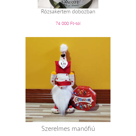
Rózsakertem dobozban
74 000 Ft-tól
Szerelmes manófiú