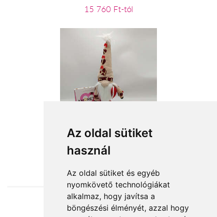
15 760 Ft-tól
Manó fiúcska
Az oldal sütiket
használ
12 440 Ft-tól
Az oldal sütiket és egyéb
nyomkövető technológiákat
alkalmaz, hogy javítsa a
böngészési élményét, azzal hogy
Elfogadott fizetési módok