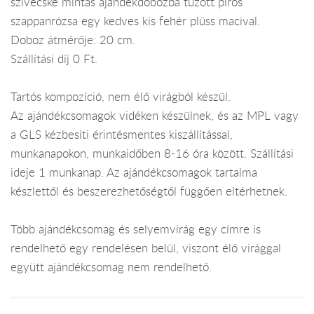
szivecske mintás ajándékdobozba tűzött piros
szappanrózsa egy kedves kis fehér plüss macival.
Doboz átmérője: 20 cm.
Szállítási díj 0 Ft.
Tartós kompozíció, nem élő virágból készül.
Az ajándékcsomagok vidéken készülnek, és az MPL vagy
a GLS kézbesíti érintésmentes kiszállítással,
munkanapokon, munkaidőben 8-16 óra között. Szállítási
ideje 1 munkanap. Az ajándékcsomagok tartalma
készlettől és beszerezhetőségtől függően eltérhetnek.
Több ajándékcsomag és selyemvirág egy címre is
rendelhető egy rendelésen belül, viszont élő virággal
együtt ajándékcsomag nem rendelhető.