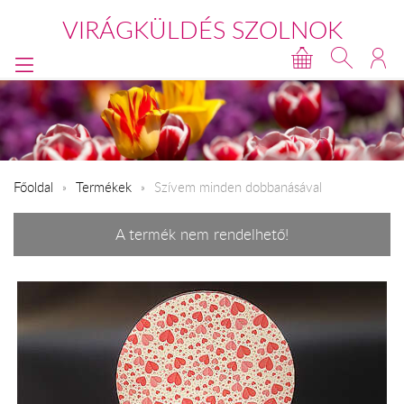
VIRÁGKÜLDÉS SZOLNOK
Főoldal
Termékek
Szívem minden dobbanásával
A termék nem rendelhető!