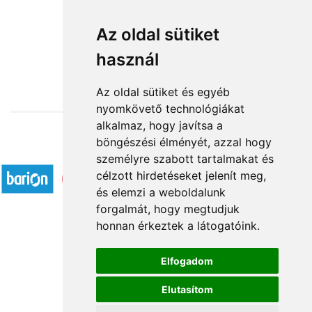
A napfény íze
Az oldal sütiket
használ
13 600 Ft-tól
Az oldal sütiket és egyéb
nyomkövető technológiákat
alkalmaz, hogy javítsa a
böngészési élményét, azzal hogy
Elfogadott fizetési módok
személyre szabott tartalmakat és
célzott hirdetéseket jelenít meg,
és elemzi a weboldalunk
forgalmát, hogy megtudjuk
honnan érkeztek a látogatóink.
Á.SZ.F.
Elfogadom
Impresszum
Elutasítom
Adatkezelési tájékoztató