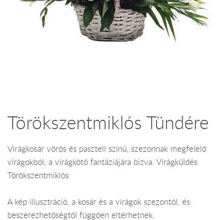
Törökszentmiklós Tündére
Virágkosár vörös és pasztell színű, szezonnak megfelelő
virágokból, a virágkötő fantáziájára bízva. Virágküldés
Törökszentmiklós
A kép illusztráció, a kosár és a virágok szezontól, és
beszerezhetőségtől függően eltérhetnek.