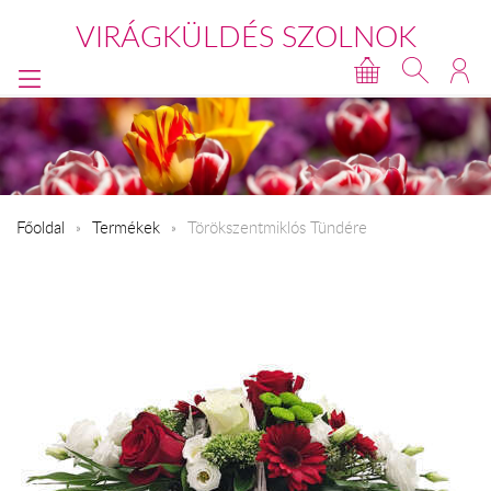
VIRÁGKÜLDÉS SZOLNOK
Főoldal
Termékek
Törökszentmiklós Tündére