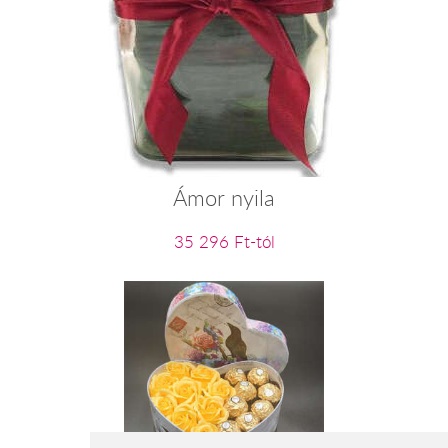
Ámor nyila
35 296 Ft-tól