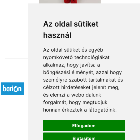
Szerelmes manó
Az oldal sütiket
használ
16 600 Ft-tól
Az oldal sütiket és egyéb
nyomkövető technológiákat
alkalmaz, hogy javítsa a
böngészési élményét, azzal hogy
Elfogadott fizetési módok
személyre szabott tartalmakat és
célzott hirdetéseket jelenít meg,
és elemzi a weboldalunk
forgalmát, hogy megtudjuk
honnan érkeztek a látogatóink.
Á.SZ.F.
Elfogadom
Impresszum
Elutasítom