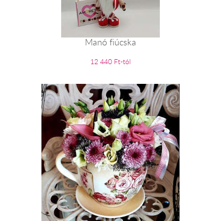
Manó fiúcska
12 440 Ft-tól