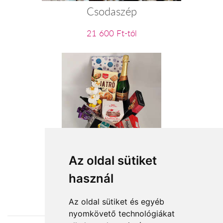
Csodaszép
21 600 Ft-tól
Boldog Születésnapot
Az oldal sütiket
használ
23 960 Ft-tól
Az oldal sütiket és egyéb
nyomkövető technológiákat