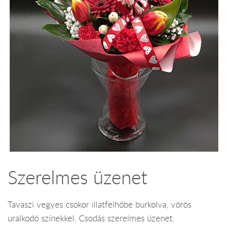
Szerelmes üzenet
Tavaszi vegyes csokor illatfelhőbe burkolva, vörös
uralkodó színekkel. Csodás szerelmes üzenet.