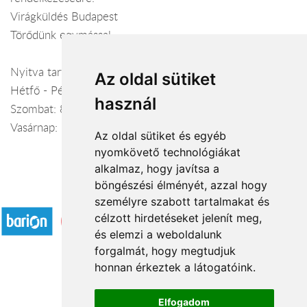
Virágküldés Budapest
Törődünk egymással
Nyitva tartás:
Az oldal sütiket
Hétfő - Péntek: 8:00-19:00
használ
Szombat: 8:00-18:00
Vasárnap: 9:00-15:00
Az oldal sütiket és egyéb
nyomkövető technológiákat
alkalmaz, hogy javítsa a
böngészési élményét, azzal hogy
Elfogadott fizetési módok
személyre szabott tartalmakat és
célzott hirdetéseket jelenít meg,
és elemzi a weboldalunk
forgalmát, hogy megtudjuk
honnan érkeztek a látogatóink.
Á.SZ.F.
Elfogadom