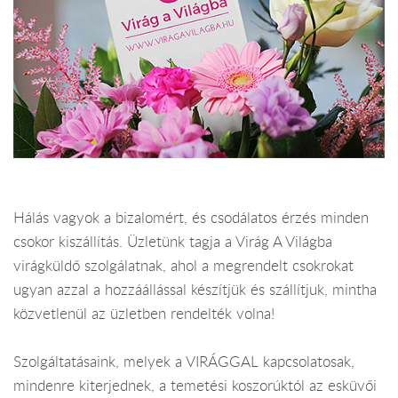
Hálás vagyok a bizalomért, és csodálatos érzés minden
csokor kiszállítás. Üzletünk tagja a Virág A Világba
virágküldő szolgálatnak, ahol a megrendelt csokrokat
ugyan azzal a hozzáállással készítjük és szállítjuk, mintha
közvetlenül az üzletben rendelték volna!
Szolgáltatásaink, melyek a VIRÁGGAL kapcsolatosak,
mindenre kiterjednek, a temetési koszorúktól az esküvői