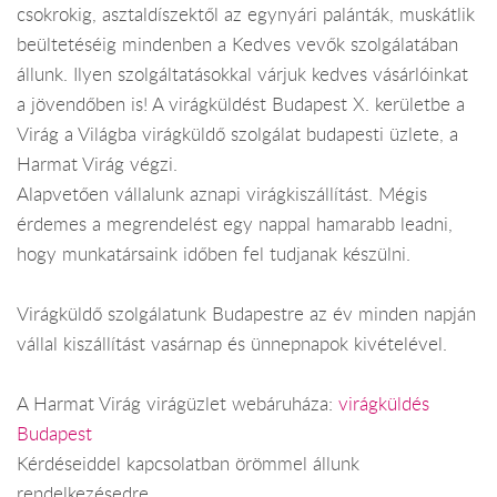
csokrokig, asztaldíszektől az egynyári palánták, muskátlik
beültetéséig mindenben a Kedves vevők szolgálatában
állunk. Ilyen szolgáltatásokkal várjuk kedves vásárlóinkat
a jövendőben is! A virágküldést Budapest X. kerületbe a
Virág a Világba virágküldő szolgálat budapesti üzlete, a
Harmat Virág végzi.
Alapvetően vállalunk aznapi virágkiszállítást. Mégis
érdemes a megrendelést egy nappal hamarabb leadni,
hogy munkatársaink időben fel tudjanak készülni.
Virágküldő szolgálatunk Budapestre az év minden napján
vállal kiszállítást vasárnap és ünnepnapok kivételével.
A Harmat Virág virágüzlet webáruháza:
virágküldés
Budapest
Kérdéseiddel kapcsolatban örömmel állunk
rendelkezésedre.