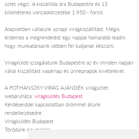
üzlet végzi. A kiszállítás ára Budapestre és 15
kilométeres vonzáskörzetébe 1.950.- forint.
Alapvetően vállalunk aznapi virágkiszállítást. Mégis
érdemes a megrendelést egy nappal hamarabb leadni,
hogy munkatársaink időben fel tudjanak készülni.
Virágküldő szolgálatunk Budapestre az év minden napján
vállal kiszállítást vasárnap és ünnepnapok kivételével.
A POTHANSZKY VIRÁG AJÁNDÉK virágüzlet
webáruháza:
virágküldés Budapest
Kérdéseiddel kapcsolatban örömmel állunk
rendelkezésedre.
Virágküldés Budapest
Törődünk egymással