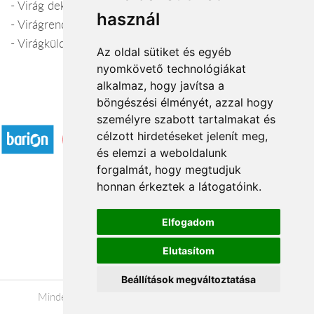
- Virág dekoráció
használ
- Virágrendelés telefonon, kiszállítás
- Virágküldés Csorna
Az oldal sütiket és egyéb
nyomkövető technológiákat
alkalmaz, hogy javítsa a
böngészési élményét, azzal hogy
Elfogadott fizetési módok
személyre szabott tartalmakat és
célzott hirdetéseket jelenít meg,
és elemzi a weboldalunk
forgalmát, hogy megtudjuk
honnan érkeztek a látogatóink.
Á.SZ.F.
Elfogadom
Impresszum
Elutasítom
Adatkezelési tájékoztató
Beállítások megváltoztatása
Minden jog fenntartva © 2026 |
+36 20 488-8362
|
www.viragkuldesszolnok.hu