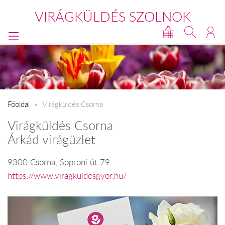
VIRÁGKÜLDÉS SZOLNOK
Főoldal
Virágküldés Csorna
Virágküldés Csorna
Árkád virágüzlet
9300 Csorna, Soproni út 79.
https://www.viragkuldesgyor.hu/