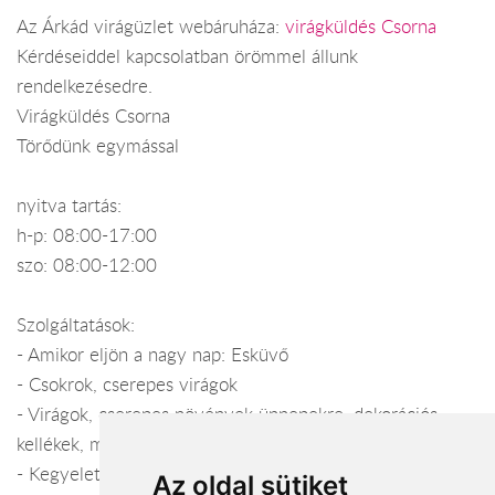
Az Árkád virágüzlet webáruháza:
virágküldés Csorna
Kérdéseiddel kapcsolatban örömmel állunk
rendelkezésedre.
Virágküldés Csorna
Törődünk egymással
nyitva tartás:
h-p: 08:00-17:00
szo: 08:00-12:00
Szolgáltatások:
- Amikor eljön a nagy nap: Esküvő
- Csokrok, cserepes virágok
- Virágok, cserepes növények ünnepekre, dekorációs
kellékek, mellyel lakásunkat otthonosabbá tehetjük.
- Kegyelet
Az oldal sütiket