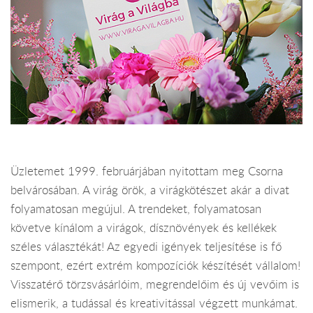
Üzletemet 1999. februárjában nyitottam meg Csorna
belvárosában. A virág örök, a virágkötészet akár a divat
folyamatosan megújul. A trendeket, folyamatosan
követve kínálom a virágok, dísznövények és kellékek
széles választékát! Az egyedi igények teljesítése is fő
szempont, ezért extrém kompozíciók készítését vállalom!
Visszatérő törzsvásárlóim, megrendelőim és új vevőim is
elismerik, a tudással és kreativitással végzett munkámat.