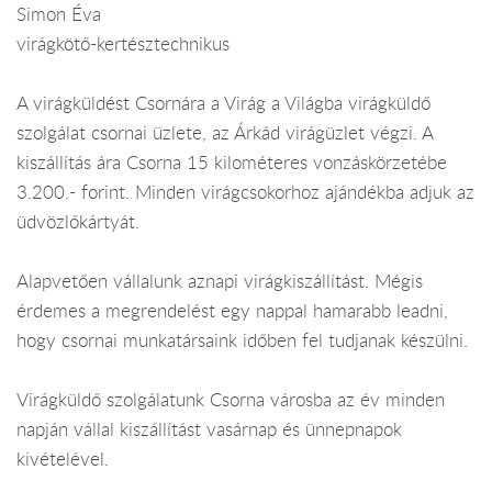
Simon Éva
virágkötő-kertésztechnikus
A virágküldést Csornára a Virág a Világba virágküldő
szolgálat csornai üzlete, az Árkád virágüzlet végzi. A
kiszállítás ára Csorna 15 kilométeres vonzáskörzetébe
3.200.- forint. Minden virágcsokorhoz ajándékba adjuk az
üdvözlőkártyát.
Alapvetően vállalunk aznapi virágkiszállítást. Mégis
érdemes a megrendelést egy nappal hamarabb leadni,
hogy csornai munkatársaink időben fel tudjanak készülni.
Virágküldő szolgálatunk Csorna városba az év minden
napján vállal kiszállítást vasárnap és ünnepnapok
kivételével.