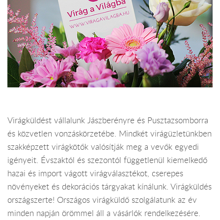
Virágküldést vállalunk Jászberényre és Pusztazsomborra
és közvetlen vonzáskörzetébe. Mindkét virágüzletünkben
szakképzett virágkötők valósítják meg a vevők egyedi
igényeit. Évszaktól és szezontól függetlenül kiemelkedő
hazai és import vágott virágválasztékot, cserepes
növényeket és dekorációs tárgyakat kínálunk. Virágküldés
országszerte! Országos virágküldő szolgálatunk az év
minden napján örömmel áll a vásárlók rendelkezésére.