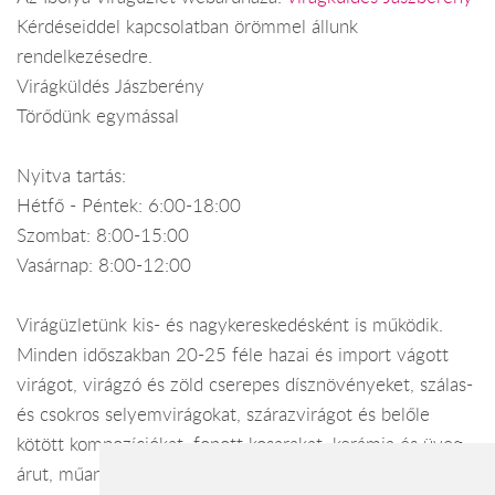
Kérdéseiddel kapcsolatban örömmel állunk
rendelkezésedre.
Virágküldés Jászberény
Törődünk egymással
Nyitva tartás:
Hétfő - Péntek: 6:00-18:00
Szombat: 8:00-15:00
Vasárnap: 8:00-12:00
Virágüzletünk kis- és nagykereskedésként is működik.
Minden időszakban 20-25 féle hazai és import vágott
virágot, virágzó és zöld cserepes dísznövényeket, szálas-
és csokros selyemvirágokat, szárazvirágot és belőle
kötött kompozíciókat, fonott kosarakat, kerámia és üveg
árut, műanyag cserepeket, tápoldatokat, virágföldeket,