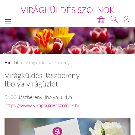
VIRÁGKÜLDÉS SZOLNOK
Főoldal
Virágküldés Jászberény
Virágküldés Jászberény
Ibolya virágüzlet
5100 Jászberény, Ibolya u. 1/a
https://www.viragkuldesszolnok.hu