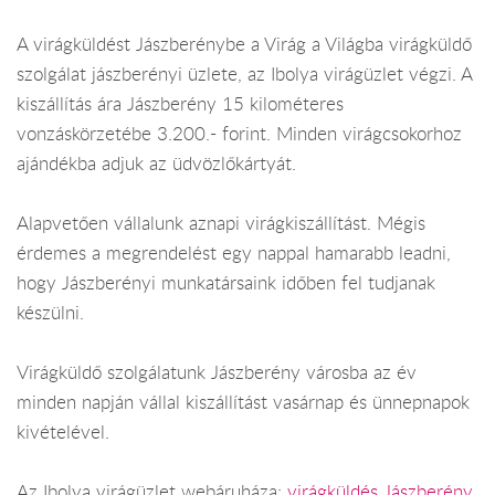
A virágküldést Jászberénybe a Virág a Világba virágküldő
szolgálat jászberényi üzlete, az Ibolya virágüzlet végzi. A
kiszállítás ára Jászberény 15 kilométeres
vonzáskörzetébe 3.200.- forint. Minden virágcsokorhoz
ajándékba adjuk az üdvözlőkártyát.
Alapvetően vállalunk aznapi virágkiszállítást. Mégis
érdemes a megrendelést egy nappal hamarabb leadni,
hogy Jászberényi munkatársaink időben fel tudjanak
készülni.
Virágküldő szolgálatunk Jászberény városba az év
minden napján vállal kiszállítást vasárnap és ünnepnapok
kivételével.
Az Ibolya virágüzlet webáruháza:
virágküldés Jászberény