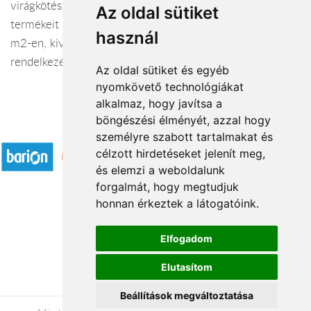
virágkötészeti kellékeket, valamint saját kertészetünk
Az oldal sütiket
termékeit egyaránt versenyképes árakon kínáljuk. 180
használ
m2-en, kiváló parkolási lehetőséggel állunk
rendelkezésükre!
Az oldal sütiket és egyéb
nyomkövető technológiákat
alkalmaz, hogy javítsa a
böngészési élményét, azzal hogy
Elfogadott fizetési módok
személyre szabott tartalmakat és
célzott hirdetéseket jelenít meg,
és elemzi a weboldalunk
forgalmát, hogy megtudjuk
honnan érkeztek a látogatóink.
Á.SZ.F.
Elfogadom
Impresszum
Elutasítom
Adatkezelési tájékoztató
Beállítások megváltoztatása