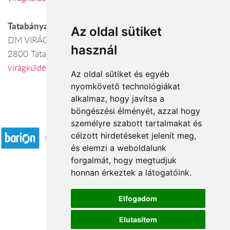
Tatabánya
Az oldal sütiket
DM VIRÁGBOLT
használ
2800 Tatabánya, Baross köz 5.
virágküldés Tatabánya
Az oldal sütiket és egyéb
nyomkövető technológiákat
alkalmaz, hogy javítsa a
böngészési élményét, azzal hogy
Elfogadott fizetési módok
személyre szabott tartalmakat és
célzott hirdetéseket jelenít meg,
és elemzi a weboldalunk
forgalmát, hogy megtudjuk
honnan érkeztek a látogatóink.
Á.SZ.F.
Elfogadom
Impresszum
Elutasítom
Adatkezelési tájékoztató