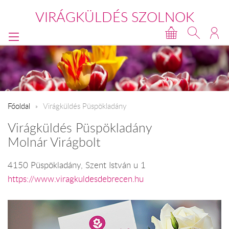
VIRÁGKÜLDÉS SZOLNOK
Főoldal
Virágküldés Püspökladány
Virágküldés Püspökladány
Molnár Virágbolt
4150 Püspökladány, Szent István u 1
https://www.viragkuldesdebrecen.hu