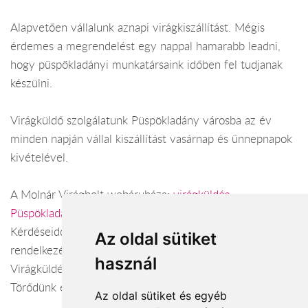
Alapvetően vállalunk aznapi virágkiszállítást. Mégis
érdemes a megrendelést egy nappal hamarabb leadni,
hogy püspökladányi munkatársaink időben fel tudjanak
készülni.
Virágküldő szolgálatunk Püspökladány városba az év
minden napján vállal kiszállítást vasárnap és ünnepnapok
kivételével.
A Molnár Virágbolt webáruháza:
virágküldés
Püspökladány
Kérdéseiddel kapcsolatban örömmel állunk
Az oldal sütiket
rendelkezésedre.
használ
Virágküldés Püspökladány
Törődünk egymással
Az oldal sütiket és egyéb