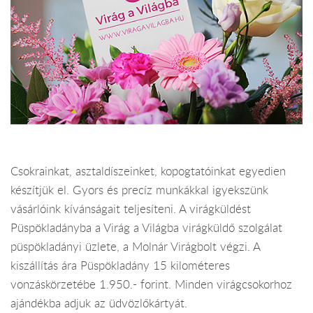
Csokrainkat, asztaldíszeinket, kopogtatóinkat egyedien
készítjük el. Gyors és precíz munkákkal igyekszünk
vásárlóink kívánságait teljesíteni. A virágküldést
Püspökladányba a Virág a Világba virágküldő szolgálat
püspökladányi üzlete, a Molnár Virágbolt végzi. A
kiszállítás ára Püspökladány 15 kilométeres
vonzáskörzetébe 1.950.- forint. Minden virágcsokorhoz
ajándékba adjuk az üdvözlőkártyát.