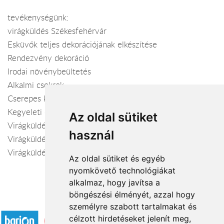
tevékenységünk:
virágküldés Székesfehérvár
Esküvők teljes dekorációjának elkészítése
Rendezvény dekoráció
Irodai növénybeültetés
Alkalmi csokrok
Cserepes kompozíciók
Kegyeleti díszek
Az oldal sütiket
Virágküldés Székesfehérvár és vonzáskörzetében
használ
Virágküldés Magyarországon belül
Virágküldés világszerte 24 órán belül
Az oldal sütiket és egyéb
nyomkövető technológiákat
alkalmaz, hogy javítsa a
böngészési élményét, azzal hogy
Elfogadott fizetési módok
személyre szabott tartalmakat és
célzott hirdetéseket jelenít meg,