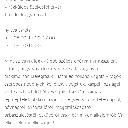
Virágküldés Székesfehérvár
Törődünk egymással
nyitva tartás:
h-p: 08:00-17:00-17:00
szo: 08:00-12:00
Mint az egyik legkiválóbb székesfehérvári virágszalon,
célunk, hogy vásárlóink virágvásárlási igényeit
maximálisan kielégítsük. Hazai és holland vágott virágok,
cserepes növények, kellékek, üvegáruk, kaspók, szalagok
széles választékából készítjük el az Ön számára
legmegfelelőbb kompozíciót. Legyen szó születésnapról,
névnapról, évfordulóról, megemlékezésről,
babaszületésről, esküvőről vagy bármilyen alkalomról: Ön
elképzeli, mi elkészítjük!