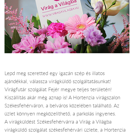
Lepd meg szeretted egy igazán szép és illatos
ajándékkal, válassza virágküldő szolgáltatásunkat!
Virágfutár szolgálat Fejér megye teljes területén!
Kiszállítás akár még aznap is! A Hortenzia virágszalon
Székesfehérváron, a belváros közelében található. Az
üzlet könnyen megközelíthető, a parkolás ingyenes.
A virágküldést Székesfehérvárra a Virág a Világba
virágküldő szolgálat székesfehérvári üzlete, a Hortenzia