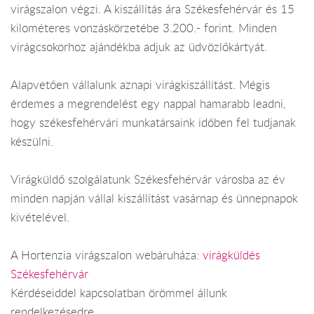
virágszalon végzi. A kiszállítás ára Székesfehérvár és 15
kilométeres vonzáskörzetébe 3.200.- forint. Minden
virágcsokorhoz ajándékba adjuk az üdvözlőkártyát.
Alapvetően vállalunk aznapi virágkiszállítást. Mégis
érdemes a megrendelést egy nappal hamarabb leadni,
hogy székesfehérvári munkatársaink időben fel tudjanak
készülni.
Virágküldő szolgálatunk Székesfehérvár városba az év
minden napján vállal kiszállítást vasárnap és ünnepnapok
kivételével.
A Hortenzia virágszalon webáruháza:
virágküldés
Székesfehérvár
Kérdéseiddel kapcsolatban örömmel állunk
rendelkezésedre.