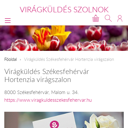
VIRÁGKÜLDÉS SZOLNOK
Főoldal
Virágküldés Székesfehérvár Hortenzia virágszalon
Virágküldés Székesfehérvár
Hortenzia virágszalon
8000 Székesfehérvár, Malom u. 34.
https://www.viragkuldesszekesfehervar.hu