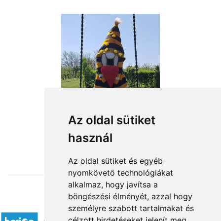
Az oldal sütiket
használ
from HUF20,360
Az oldal sütiket és egyéb
nyomkövető technológiákat
alkalmaz, hogy javítsa a
böngészési élményét, azzal hogy
Accepted payment methods
személyre szabott tartalmakat és
célzott hirdetéseket jelenít meg,