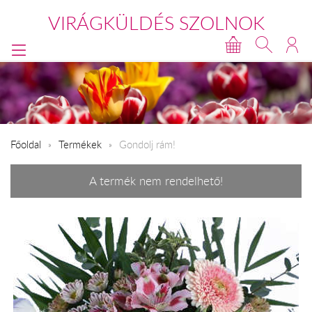
VIRÁGKÜLDÉS SZOLNOK
Főoldal
Termékek
Gondolj rám!
A termék nem rendelhető!