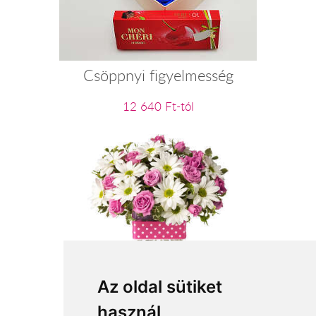
Csöppnyi figyelmesség
12 640 Ft-tól
Pinki
Az oldal sütiket
használ
29 140 Ft-tól