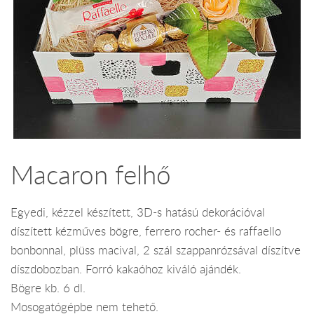
Macaron felhő
Egyedi, kézzel készített, 3D-s hatású dekorációval
díszített kézműves bögre, ferrero rocher- és raffaello
bonbonnal, plüss macival, 2 szál szappanrózsával díszítve
díszdobozban. Forró kakaóhoz kiváló ajándék.
Bögre kb. 6 dl.
Mosogatógépbe nem tehető.