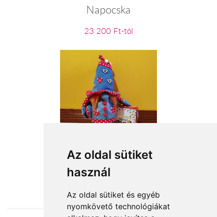
Napocska
23 200 Ft-tól
Cukorfalat
Az oldal sütiket
használ
18 360 Ft-tól
Az oldal sütiket és egyéb
nyomkövető technológiákat