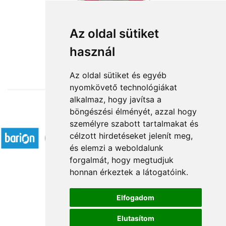
Ámor nyila
Az oldal sütiket
használ
35 296 Ft-tól
Az oldal sütiket és egyéb
nyomkövető technológiákat
alkalmaz, hogy javítsa a
böngészési élményét, azzal hogy
Elfogadott fizetési módok
személyre szabott tartalmakat és
célzott hirdetéseket jelenít meg,
és elemzi a weboldalunk
forgalmát, hogy megtudjuk
honnan érkeztek a látogatóink.
Á.SZ.F.
Elfogadom
Impresszum
Elutasítom
Adatkezelési tájékoztató