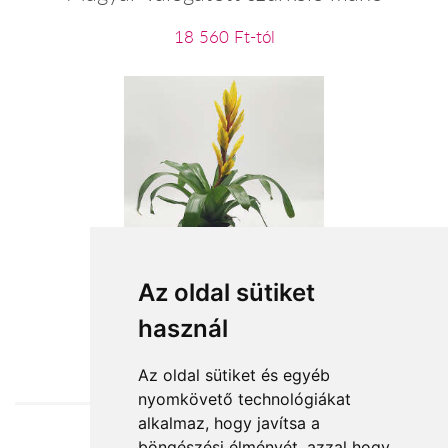
18 560 Ft-tól
cserepes vriesea
Az oldal sütiket
használ
15 564 Ft-tól
Az oldal sütiket és egyéb
nyomkövető technológiákat
alkalmaz, hogy javítsa a
böngészési élményét, azzal hogy