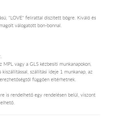
, "LOVE" felirattal díszített bögre. Kiváló és
agolt válogatott bon-bonnal.
.
az MPL vagy a GLS kézbesíti munkanapokon,
szállítással, szállítási ideje 1 munkanap, az
zerezhetőségtől függően eltérhetnek.
e is rendelhető egy rendelésen belül, viszont
elhető.