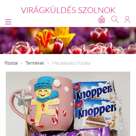
VIRÁGKÜLDÉS SZOLNOK
Főoldal
Termékek
Mézeskalács fiúcska