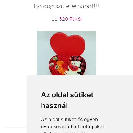
Boldog születésnapot!!!
11 520 Ft-tól
A szerelem íze
Az oldal sütiket
használ
13 520 Ft-tól
Az oldal sütiket és egyéb
nyomkövető technológiákat