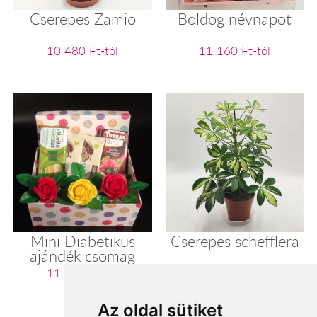
Cserepes Zamio
Boldog névnapot
10 480 Ft-tól
11 160 Ft-tól
Mini Diabetikus
Cserepes schefflera
ajándék csomag
11 200 Ft-tól
11 280 Ft-tól
Az oldal sütiket