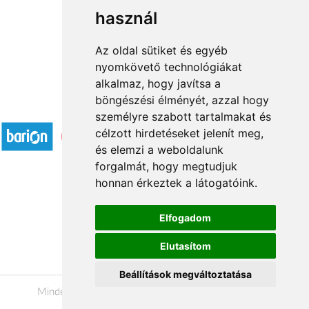
használ
1
2
3
...
20
21
→
Az oldal sütiket és egyéb
nyomkövető technológiákat
alkalmaz, hogy javítsa a
böngészési élményét, azzal hogy
Elfogadott fizetési módok
személyre szabott tartalmakat és
célzott hirdetéseket jelenít meg,
és elemzi a weboldalunk
forgalmát, hogy megtudjuk
honnan érkeztek a látogatóink.
Á.SZ.F.
Elfogadom
Impresszum
Elutasítom
Adatkezelési tájékoztató
Beállítások megváltoztatása
Minden jog fenntartva © 2026 |
+36 20 488-8362
|
www.viragkuldesszolnok.hu