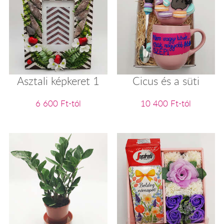
Asztali képkeret 1
Cicus és a süti
6 600 Ft-tól
10 400 Ft-tól